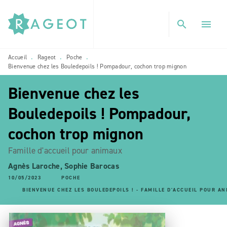
MENU
RECHERCHE
CONTENU
search
menu
PIED DE PAGE
Accueil
Rageot
Poche
•
•
•
Bienvenue chez les Bouledepoils ! Pompadour, cochon trop mignon
Bienvenue chez les
Bouledepoils ! Pompadour,
cochon trop mignon
Famille d'accueil pour animaux
Agnès Laroche
,
Sophie Barocas
10/05/2023
POCHE
BIENVENUE CHEZ LES BOULEDEPOILS ! - FAMILLE D'ACCUEIL POUR A