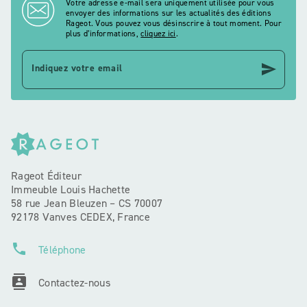
Votre adresse e-mail sera uniquement utilisée pour vous
envoyer des informations sur les actualités des éditions
Rageot. Vous pouvez vous désinscrire à tout moment. Pour
plus d’informations,
cliquez ici
.
send
Indiquez votre email
Rageot Éditeur
Immeuble Louis Hachette
58 rue Jean Bleuzen – CS 70007
92178 Vanves CEDEX, France
phone
Téléphone
contacts
Contactez-nous