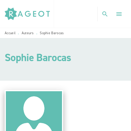
MENU
RECHERCHE
CONTENU
search
menu
PIED DE PAGE
Accueil
Auteurs
Sophie Barocas
•
•
Sophie Barocas