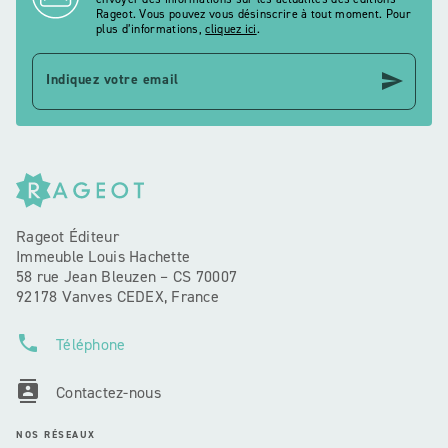
Rageot. Vous pouvez vous désinscrire à tout moment. Pour
plus d’informations,
cliquez ici
.
send
Indiquez votre email
Rageot Éditeur
Immeuble Louis Hachette
58 rue Jean Bleuzen – CS 70007
92178 Vanves CEDEX, France
phone
Téléphone
contacts
Contactez-nous
NOS RÉSEAUX