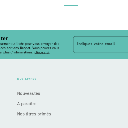
tter
Indiquez votre email
quement utilisée pour vous envoyer des
s des éditions Rageot. Vous pouvez vous
r plus d’informations,
cliquez ici
.
NOS LIVRES
Nouveautés
A paraître
Nos titres primés