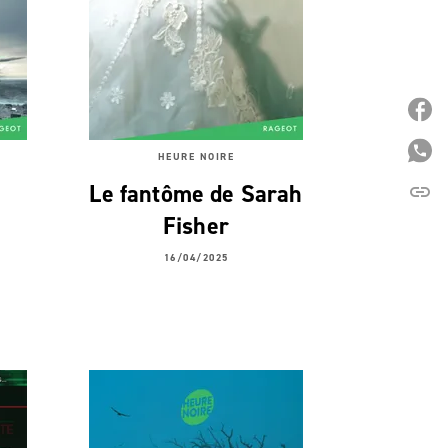
P
P
HEURE NOIRE
Le fantôme de Sarah
link
C
Fisher
16/04/2025