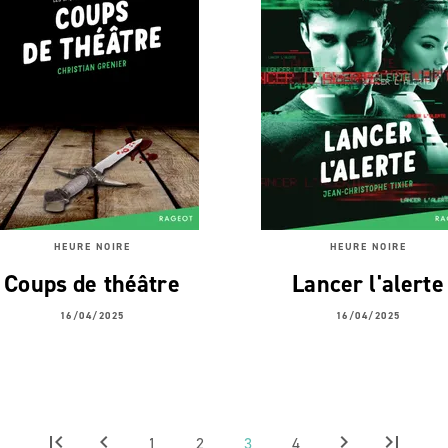
HEURE NOIRE
HEURE NOIRE
Coups de théâtre
Lancer l'alerte
16/04/2025
16/04/2025
first_page
chevron_left
chevron_right
last_page
1
2
3
4