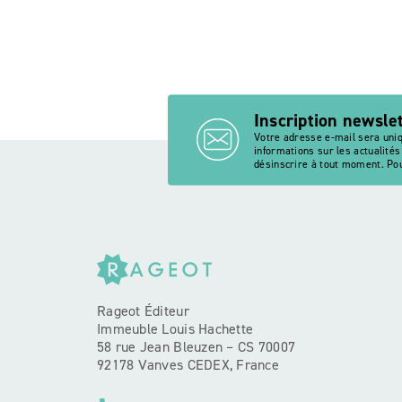
Inscription newsle
Votre adresse e-mail sera uni
informations sur les actualité
désinscrire à tout moment. Pou
Rageot Éditeur
Immeuble Louis Hachette
58 rue Jean Bleuzen – CS 70007
92178 Vanves CEDEX, France