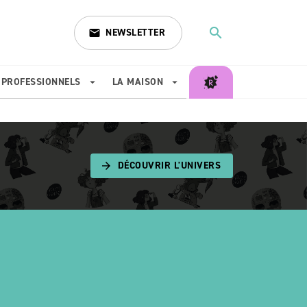
search
NEWSLETTER
email
search
PROFESSIONNELS
LA MAISON
arrow_drop_down
arrow_drop_down
DÉCOUVRIR L'UNIVERS
arrow_forward