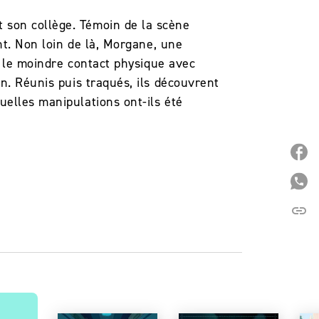
 son collège. Témoin de la scène
nt. Non loin de là, Morgane, une
ue le moindre contact physique avec
an. Réunis puis traqués, ils découvrent
uelles manipulations ont-ils été
P
P
link
C