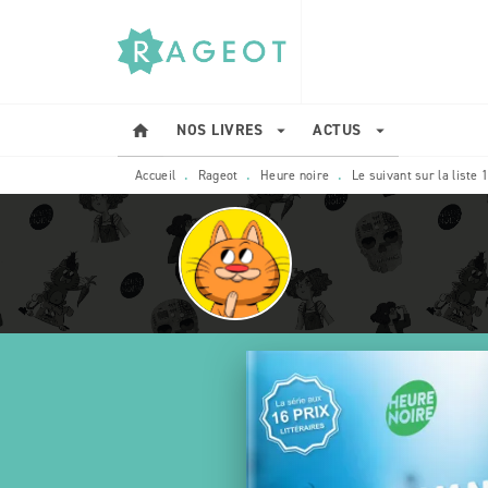
MENU
RECHERCHE
CONTENU
NOS LIVRES
ACTUS
home
arrow_drop_down
arrow_drop_down
Accueil
Rageot
Heure noire
Le suivant sur la liste 
•
•
•