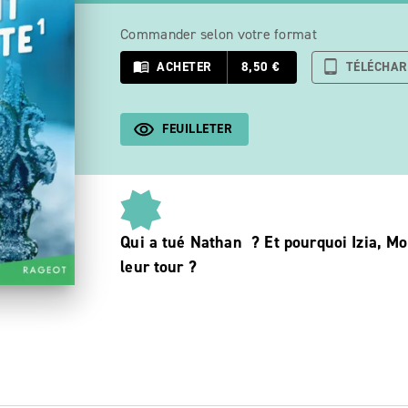
Commander selon votre format
menu_book
ACHETER
8,50 €
tablet_android
TÉLÉCHA
FEUILLETER
Qui a tué Nathan ? Et pourquoi Izia, Mo
leur tour ?