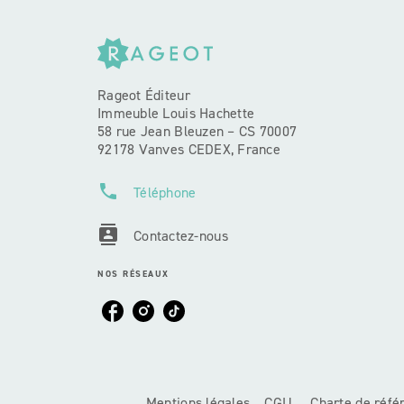
Rageot Éditeur
Immeuble Louis Hachette
58 rue Jean Bleuzen – CS 70007
92178 Vanves CEDEX, France
phone
Téléphone
contacts
Contactez-nous
NOS RÉSEAUX
Mentions légales
CGU
Charte de réf