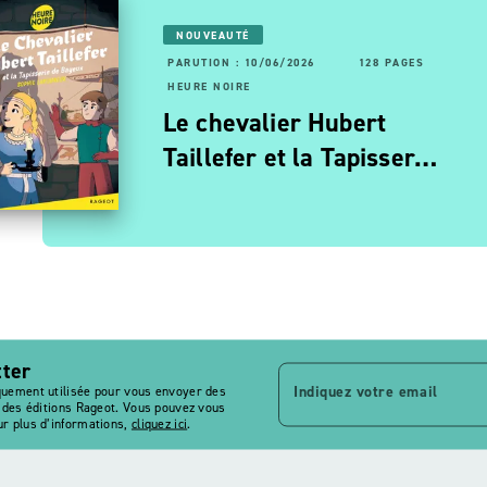
NOUVEAUTÉ
PARUTION : 10/06/2026
128 PAGES
RUTION : 06/11/2025
56 PAGES
160 PAGES
HEURE NOIRE
URE NOIRE
Le chevalier Hubert
oulée d'enfer
Taillefer et la Tapisser…
tter
Indiquez votre email
quement utilisée pour vous envoyer des
s des éditions Rageot. Vous pouvez vous
r plus d’informations,
cliquez ici
.