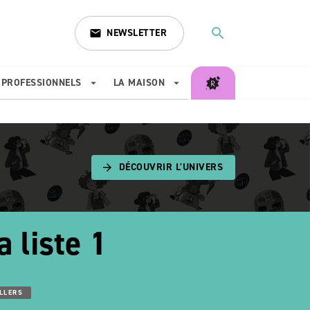
search
NEWSLETTER
email
search
PROFESSIONNELS
LA MAISON
arrow_drop_down
arrow_drop_down
DÉCOUVRIR L'UNIVERS
arrow_forward
a liste 1
LLERS