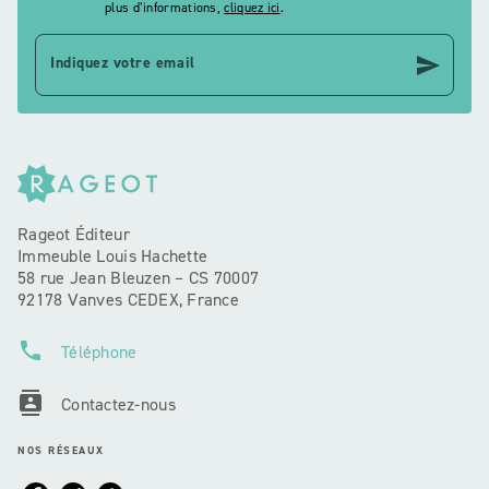
plus d’informations,
cliquez ici
.
send
Indiquez votre email
Rageot Éditeur
Immeuble Louis Hachette
58 rue Jean Bleuzen – CS 70007
92178 Vanves CEDEX, France
phone
Téléphone
contacts
Contactez-nous
NOS RÉSEAUX