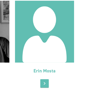
Erin Mosta
chevron_right