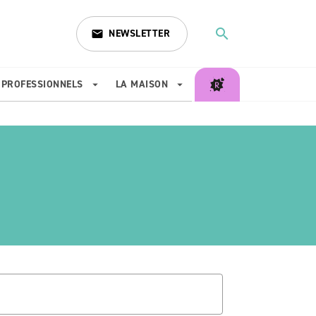
search
NEWSLETTER
email
search
PROFESSIONNELS
LA MAISON
arrow_drop_down
arrow_drop_down