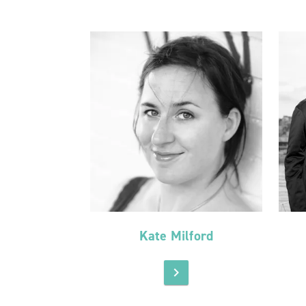
Kate Milford
chevron_right