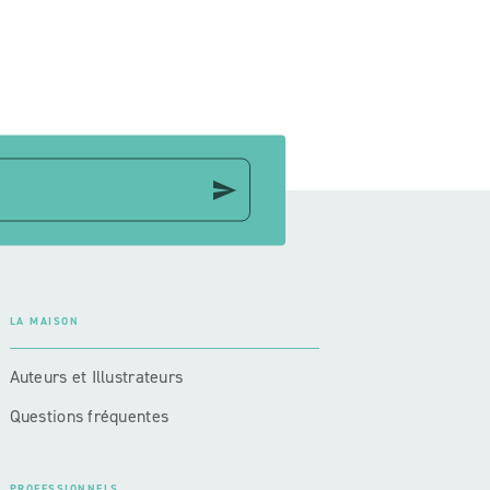
ge
send
LA MAISON
Auteurs et Illustrateurs
Questions fréquentes
PROFESSIONNELS