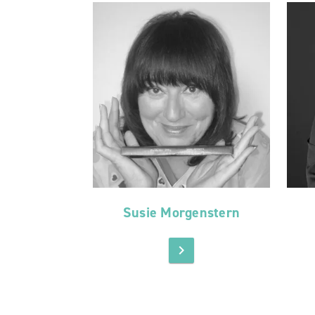
Susie Morgenstern
chevron_right