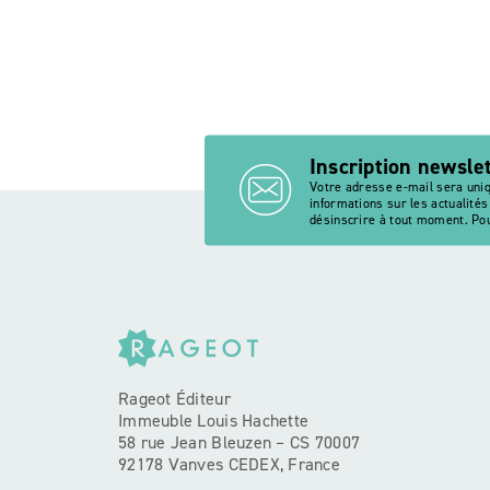
f
Inscription newsle
Votre adresse e-mail sera uni
informations sur les actualité
désinscrire à tout moment. Pou
Rageot Éditeur
Immeuble Louis Hachette
58 rue Jean Bleuzen – CS 70007
92178 Vanves CEDEX, France