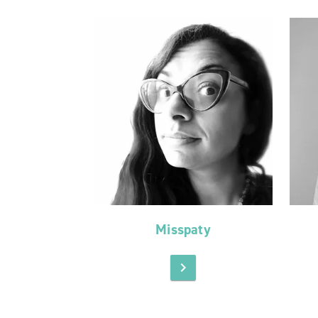
Misspaty
chevron_right