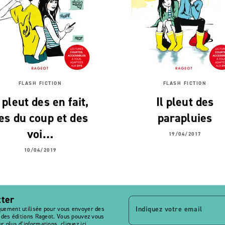
FLASH FICTION
FLASH FICTION
l pleut des en fait,
Il pleut des
es du coup et des
parapluies
voi…
19/04/2017
10/04/2019
tter
Indiquez votre email
quement utilisée pour vous envoyer des
s des éditions Rageot. Vous pouvez vous
r plus d’informations,
cliquez ici
.