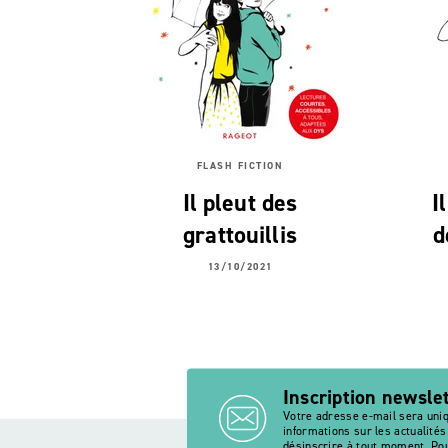
FLASH FICTION
Il pleut des
I
grattouillis
d
13/10/2021
Inscription newsle
Votre adresse e-mail sera uni
informations sur les actualité
désinscrire à tout moment. Pou