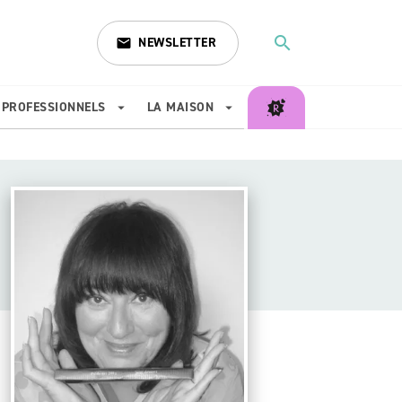
search
NEWSLETTER
email
search
PROFESSIONNELS
LA MAISON
arrow_drop_down
arrow_drop_down