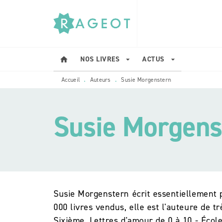
MENU
RECHERCHE
CONTENU
NOS LIVRES
ACTUS
home
arrow_drop_down
arrow_drop_down
Accueil
Auteurs
Susie Morgenstern
•
•
Susie Morgens
Susie Morgenstern écrit essentiellement 
000 livres vendus, elle est l'auteure de tr
Sixième, Lettres d'amour de 0 à 10 - École 