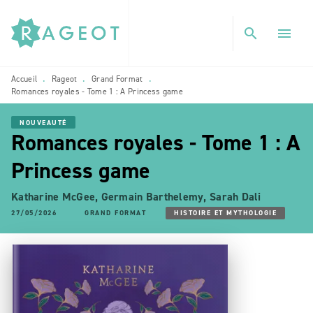
MENU
RECHERCHE
CONTENU
search
menu
PIED DE PAGE
Accueil
Rageot
Grand Format
•
•
•
Romances royales - Tome 1 : A Princess game
NOUVEAUTÉ
Romances royales - Tome 1 : A
Princess game
Katharine McGee
,
Germain Barthelemy
,
Sarah Dali
27/05/2026
GRAND FORMAT
HISTOIRE ET MYTHOLOGIE