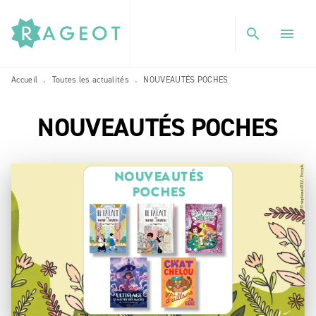
MENU
RECHERCHE
CONTENU
search
menu
PIED DE PAGE
Accueil
Toutes les actualités
NOUVEAUTÉS POCHES
•
•
NOUVEAUTÉS POCHES