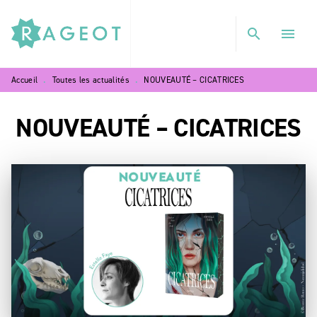
MENU
RECHERCHE
CONTENU
search
menu
PIED DE PAGE
Accueil
Toutes les actualités
NOUVEAUTÉ – CICATRICES
•
•
NOUVEAUTÉ – CICATRICES