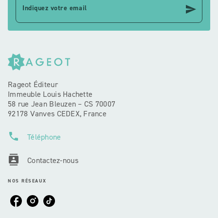
send
Indiquez votre email
Rageot Éditeur
Immeuble Louis Hachette
58 rue Jean Bleuzen – CS 70007
92178 Vanves CEDEX, France
phone
Téléphone
contacts
Contactez-nous
NOS RÉSEAUX