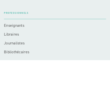
PROFESSIONNELS
Enseignants
Libraires
Journalistes
Bibliothécaires
Mentions légales
CGU
Charte de référencement
Données personnelles
Règlement cadre jeux-concours