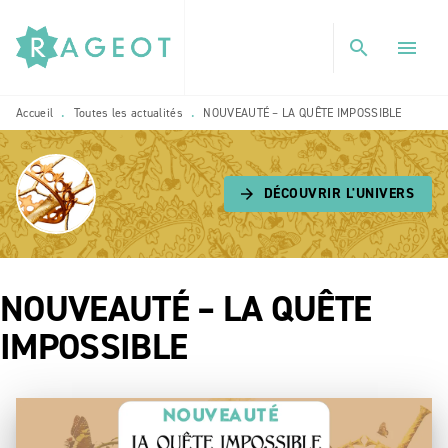
MENU
RECHERCHE
CONTENU
search
menu
PIED DE PAGE
Accueil
Toutes les actualités
NOUVEAUTÉ – LA QUÊTE IMPOSSIBLE
•
•
DÉCOUVRIR L'UNIVERS
arrow_forward
NOUVEAUTÉ – LA QUÊTE
IMPOSSIBLE