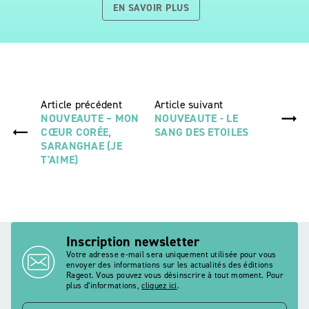
EN SAVOIR PLUS
Article précédent
Article suivant
NOUVEAUTE – MON
NOUVEAUTE - LE
CŒUR CORÉE,
SANG DES ETOILES
SARANGHAE (JE
T'AIME)
Inscription newsletter
Votre adresse e-mail sera uniquement utilisée pour vous
envoyer des informations sur les actualités des éditions
Rageot. Vous pouvez vous désinscrire à tout moment. Pour
plus d’informations,
cliquez ici
.