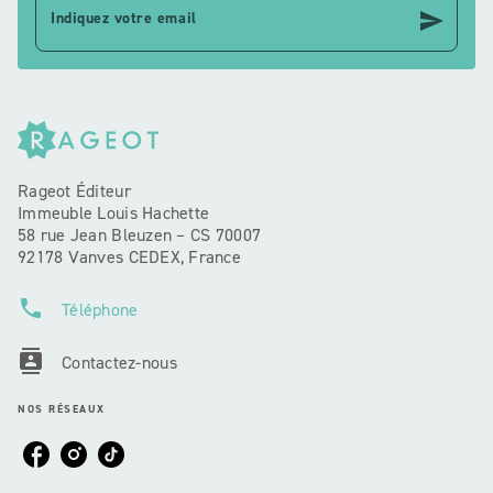
send
Indiquez votre email
Rageot Éditeur
Immeuble Louis Hachette
58 rue Jean Bleuzen – CS 70007
92178 Vanves CEDEX, France
phone
Téléphone
contacts
Contactez-nous
NOS RÉSEAUX