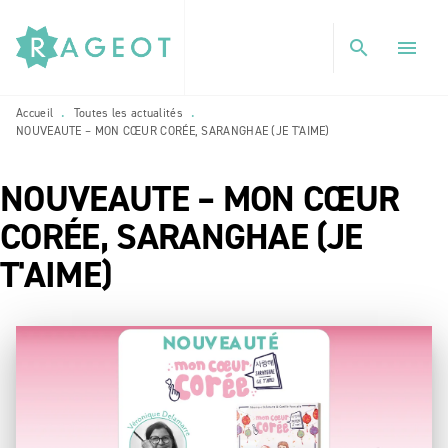
MENU
RECHERCHE
CONTENU
search
menu
PIED DE PAGE
Accueil
Toutes les actualités
•
•
NOUVEAUTE – MON CŒUR CORÉE, SARANGHAE (JE T'AIME)
NOUVEAUTE – MON CŒUR
CORÉE, SARANGHAE (JE
T'AIME)