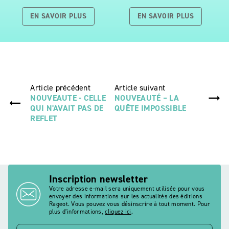
EN SAVOIR PLUS
EN SAVOIR PLUS
Article précédent
Article suivant
NOUVEAUTE - CELLE
NOUVEAUTÉ – LA
QUI N'AVAIT PAS DE
QUÊTE IMPOSSIBLE
REFLET
Inscription newsletter
Votre adresse e-mail sera uniquement utilisée pour vous
envoyer des informations sur les actualités des éditions
Rageot. Vous pouvez vous désinscrire à tout moment. Pour
plus d’informations,
cliquez ici
.