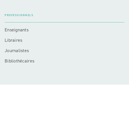
PROFESSIONNELS
Enseignants
Libraires
Journalistes
Bibliothécaires
Mentions légales
CGU
Charte de référencement
Données personnelles
Règlement cadre jeux-concours