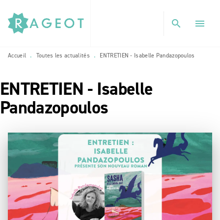
MENU
RECHERCHE
CONTENU
search
menu
PIED DE PAGE
Accueil
Toutes les actualités
ENTRETIEN - Isabelle Pandazopoulos
•
•
ENTRETIEN - Isabelle
Pandazopoulos