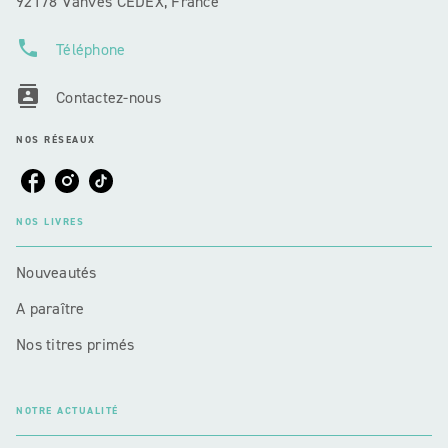
92178 Vanves CEDEX, France
phone
Téléphone
contacts
Contactez-nous
NOS RÉSEAUX
NOS LIVRES
Nouveautés
A paraître
Nos titres primés
NOTRE ACTUALITÉ