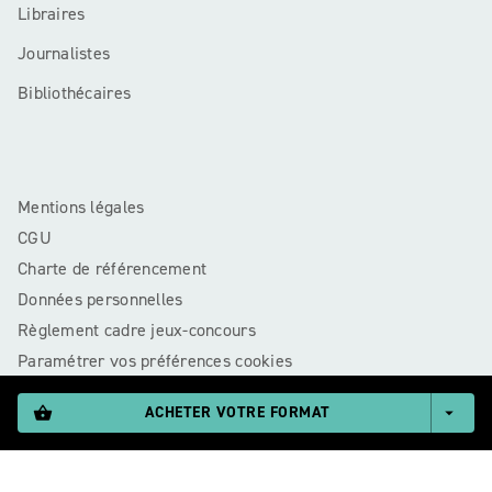
Libraires
Journalistes
Bibliothécaires
Mentions légales
CGU
Charte de référencement
Données personnelles
Règlement cadre jeux-concours
Paramétrer vos préférences cookies
ACHETER VOTRE FORMAT
shopping_basket
arrow_drop_down
RAGEOT© 2026