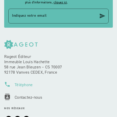
plus d’informations,
cliquez ici
.
send
Indiquez votre email
Rageot Éditeur
Immeuble Louis Hachette
58 rue Jean Bleuzen – CS 70007
92178 Vanves CEDEX, France
phone
Téléphone
contacts
Contactez-nous
NOS RÉSEAUX