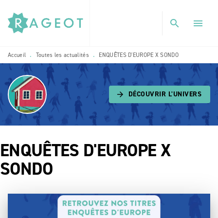
MENU
RECHERCHE
CONTENU
search
menu
PIED DE PAGE
Accueil
Toutes les actualités
ENQUÊTES D'EUROPE X SONDO
•
•
DÉCOUVRIR L'UNIVERS
arrow_forward
ENQUÊTES D'EUROPE X
SONDO