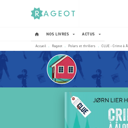
MENU
RECHERCHE
CONTENU
NOS LIVRES
ACTUS
home
arrow_drop_down
arrow_drop_down
Accueil
Rageot
Polars et thrillers
CLUE - Crime à Å
•
•
•