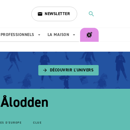
search
NEWSLETTER
email
search
PROFESSIONNELS
LA MAISON
arrow_drop_down
arrow_drop_down
DÉCOUVRIR L'UNIVERS
arrow_forward
 Ålodden
ES D'EUROPE
CLUE