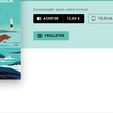
Commander selon votre format
menu_book
ACHETER
12,00 €
tablet_android
TÉLÉCH
FEUILLETER