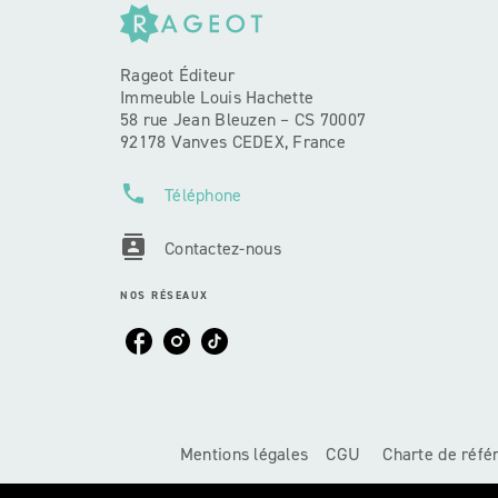
Rageot Éditeur
Immeuble Louis Hachette
58 rue Jean Bleuzen – CS 70007
92178 Vanves CEDEX, France
phone
Téléphone
contacts
Contactez-nous
NOS RÉSEAUX
Mentions légales
CGU
Charte de réf