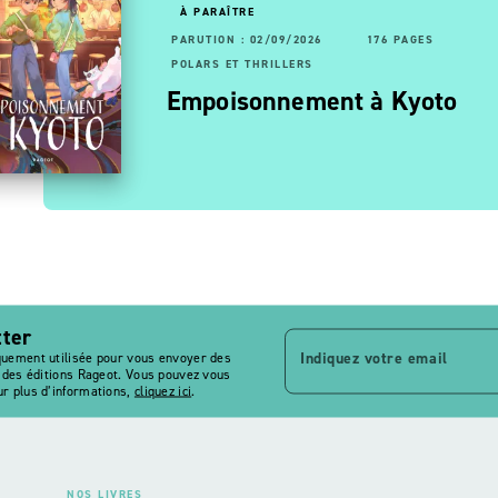
À PARAÎTRE
RUTION : 10/01/2024
88 PAGES
160 PAGES
PARUTION : 02/09/2026
176 PAGES
LARS ET THRILLERS
POLARS ET THRILLERS
aires non
a brigade des cauchemars
Empoisonnement à Kyoto
 Mélissandre
tter
Indiquez votre email
quement utilisée pour vous envoyer des
s des éditions Rageot. Vous pouvez vous
r plus d’informations,
cliquez ici
.
NOS LIVRES