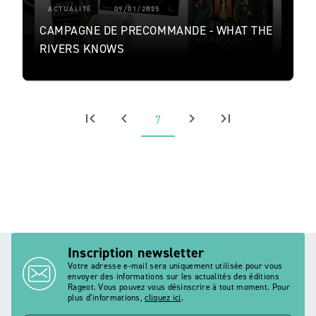
ACTUALITÉ
09/01/2025
CAMPAGNE DE PRECOMMANDE - WHAT THE
RIVERS KNOWS
first_page
chevron_left
chevron_right
last_page
7
Inscription newsletter
Votre adresse e-mail sera uniquement utilisée pour vous
envoyer des informations sur les actualités des éditions
Rageot. Vous pouvez vous désinscrire à tout moment. Pour
plus d’informations,
cliquez ici
.