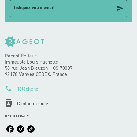
send
Indiquez votre email
Rageot Éditeur
Immeuble Louis Hachette
58 rue Jean Bleuzen – CS 70007
92178 Vanves CEDEX, France
phone
Téléphone
contacts
Contactez-nous
NOS RÉSEAUX