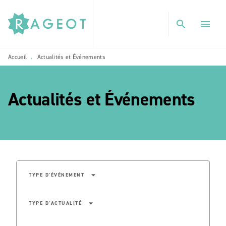
MENU
RECHERCHE
CONTENU
search
menu
PIED DE PAGE
Accueil
Actualités et Événements
•
Actualités et Événements
etoile_blanch
arrow_drop_down
TYPE D'ÉVÉNEMENT
arrow_drop_down
TYPE D'ACTUALITÉ