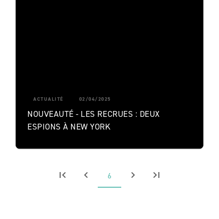
ACTUALITÉ
02/04/2025
NOUVEAUTÉ - LES RECRUES : DEUX
ESPIONS À NEW YORK
first_page
chevron_left
chevron_right
last_page
6