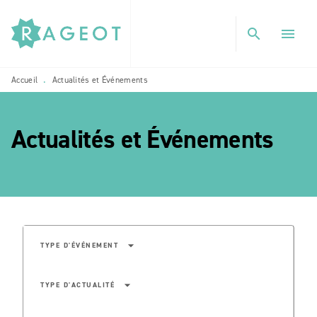
MENU
RECHERCHE
CONTENU
search
menu
PIED DE PAGE
Accueil
Actualités et Événements
•
Actualités et Événements
etoile_blanch
arrow_drop_down
TYPE D'ÉVÉNEMENT
arrow_drop_down
TYPE D'ACTUALITÉ