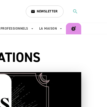
search
NEWSLETTER
email
search
PROFESSIONNELS
LA MAISON
arrow_drop_down
arrow_drop_down
ATIONS