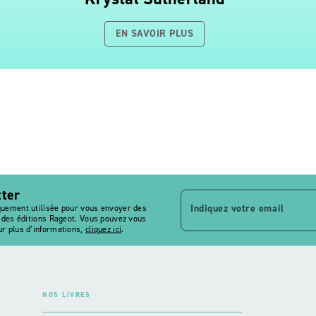
EN SAVOIR PLUS
tter
Indiquez votre email
quement utilisée pour vous envoyer des
s des éditions Rageot. Vous pouvez vous
r plus d’informations,
cliquez ici
.
NOS LIVRES