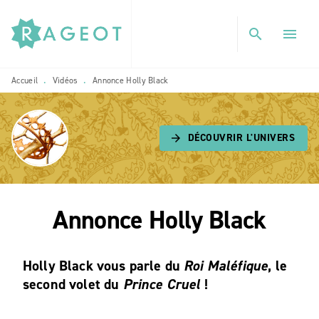
MENU
RECHERCHE
CONTENU
search
menu
PIED DE PAGE
Accueil
Vidéos
Annonce Holly Black
•
•
DÉCOUVRIR L'UNIVERS
arrow_forward
Annonce Holly Black
Holly Black vous parle du
Roi Maléfique
, le
second volet du
Prince Cruel
!