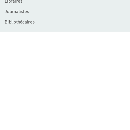
Libraires
Journalistes
Bibliothécaires
Mentions légales
CGU
Charte de référencement
Données personnelles
Règlement cadre jeux-concours
Paramétrer vos préférences cookies
RAGEOT© 2026