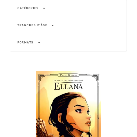
arrow_drop_down
CATÉGORIES
arrow_drop_down
TRANCHES D'ÂGE
arrow_drop_down
FORMATS