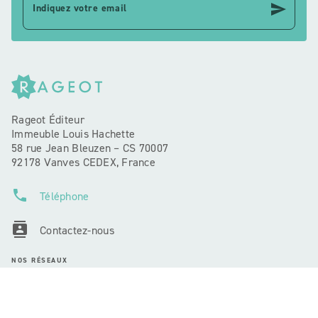
send
Indiquez votre email
Rageot Éditeur
Immeuble Louis Hachette
58 rue Jean Bleuzen – CS 70007
92178 Vanves CEDEX, France
phone
Téléphone
contacts
Contactez-nous
NOS RÉSEAUX