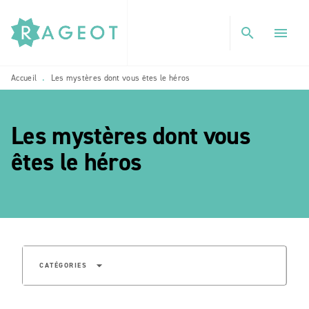
MENU
RECHERCHE
CONTENU
search
menu
PIED DE PAGE
Accueil
Les mystères dont vous êtes le héros
•
Les mystères dont vous
etoile_blanch
êtes le héros
arrow_drop_down
CATÉGORIES