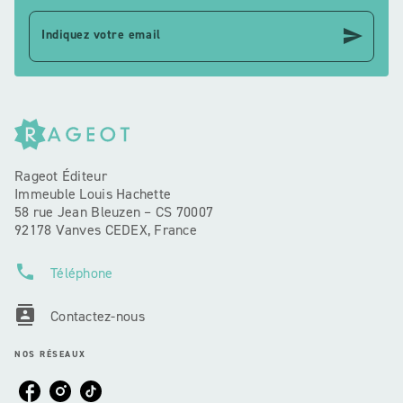
send
Indiquez votre email
Rageot Éditeur
Immeuble Louis Hachette
58 rue Jean Bleuzen – CS 70007
92178 Vanves CEDEX, France
phone
Téléphone
contacts
Contactez-nous
NOS RÉSEAUX