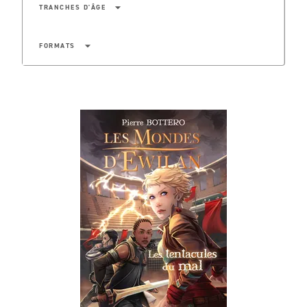
arrow_drop_down
TRANCHES D'ÂGE
arrow_drop_down
FORMATS