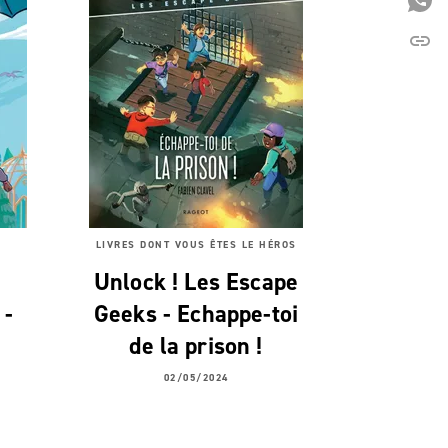
P
link
C
LIVRES DONT VOUS ÊTES LE HÉROS
Unlock ! Les Escape
 -
Geeks - Echappe-toi
de la prison !
02/05/2024