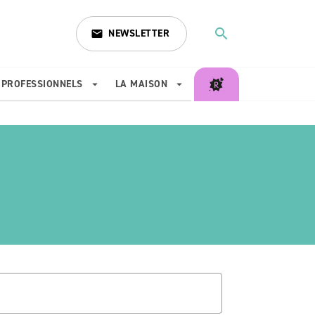
search
NEWSLETTER
email
search
PROFESSIONNELS
LA MAISON
arrow_drop_down
arrow_drop_down