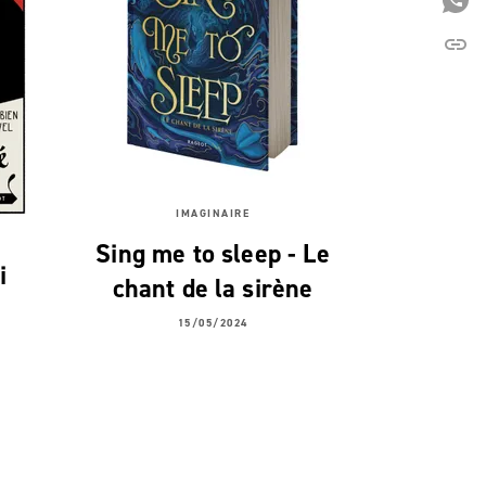
P
link
C
IMAGINAIRE
Sing me to sleep - Le
i
chant de la sirène
15/05/2024