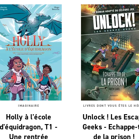
IMAGINAIRE
LIVRES DONT VOUS ÊTES LE H
Holly à l'école
Unlock ! Les Esc
d'équidragon, T1 -
Geeks - Echappe-
Une rentrée
de la prison !