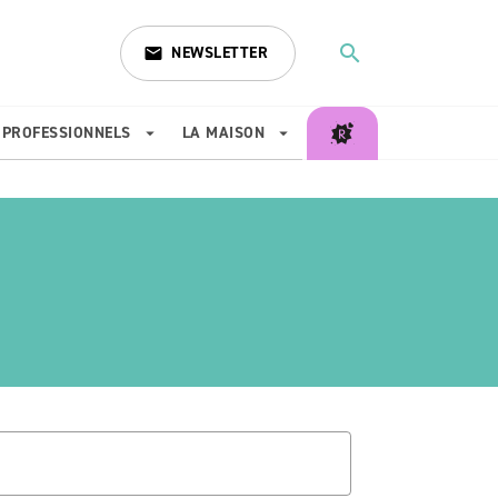
search
NEWSLETTER
email
search
PROFESSIONNELS
LA MAISON
arrow_drop_down
arrow_drop_down