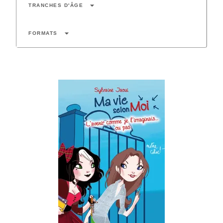
arrow_drop_down
TRANCHES D'ÂGE
arrow_drop_down
FORMATS