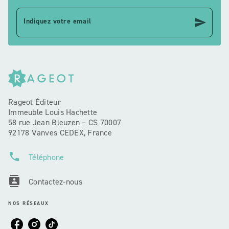
send
Indiquez votre email
Rageot Éditeur
Immeuble Louis Hachette
58 rue Jean Bleuzen – CS 70007
92178 Vanves CEDEX, France
phone
Téléphone
contacts
Contactez-nous
NOS RÉSEAUX