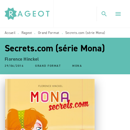
MENU
RECHERCHE
CONTENU
search
menu
PIED DE PAGE
Accueil
Rageot
Grand Format
Secrets.com (série Mona)
•
•
•
Secrets.com (série Mona)
Florence Hinckel
29/06/2016
GRAND FORMAT
MONA