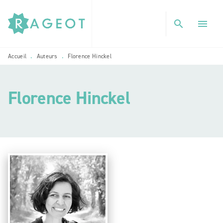
MENU
RECHERCHE
CONTENU
search
menu
PIED DE PAGE
Accueil
Auteurs
Florence Hinckel
•
•
Florence Hinckel