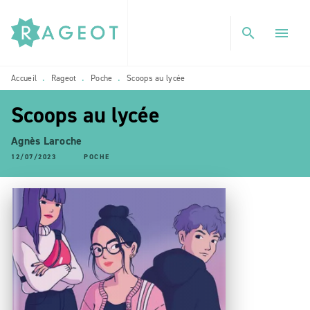
MENU
RECHERCHE
CONTENU
search
menu
PIED DE PAGE
Accueil
Rageot
Poche
Scoops au lycée
•
•
•
Scoops au lycée
Agnès Laroche
12/07/2023
POCHE