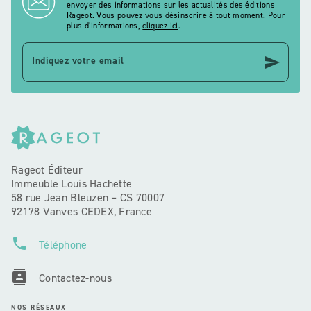
envoyer des informations sur les actualités des éditions
Rageot. Vous pouvez vous désinscrire à tout moment. Pour
plus d’informations,
cliquez ici
.
send
Indiquez votre email
Rageot Éditeur
Immeuble Louis Hachette
58 rue Jean Bleuzen – CS 70007
92178 Vanves CEDEX, France
phone
Téléphone
contacts
Contactez-nous
NOS RÉSEAUX