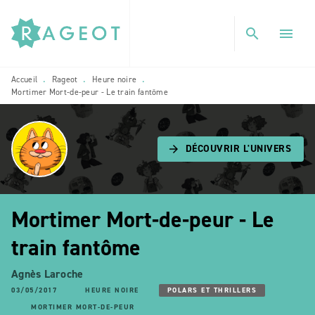
MENU
RECHERCHE
CONTENU
search
menu
PIED DE PAGE
Accueil
Rageot
Heure noire
•
•
•
Mortimer Mort-de-peur - Le train fantôme
DÉCOUVRIR L'UNIVERS
arrow_forward
Mortimer Mort-de-peur - Le
train fantôme
Agnès Laroche
03/05/2017
HEURE NOIRE
POLARS ET THRILLERS
MORTIMER MORT-DE-PEUR