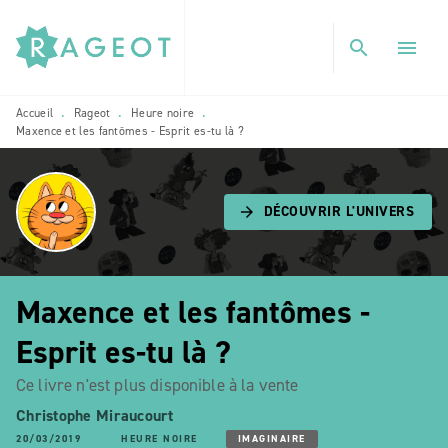
MENU
RECHERCHE
CONTENU
search
menu
PIED DE PAGE
Accueil
Rageot
Heure noire
•
•
•
Maxence et les fantômes - Esprit es-tu là ?
DÉCOUVRIR L'UNIVERS
arrow_forward
Maxence et les fantômes -
Esprit es-tu là ?
Ce livre n'est plus disponible à la vente
Christophe Miraucourt
20/03/2019
HEURE NOIRE
IMAGINAIRE