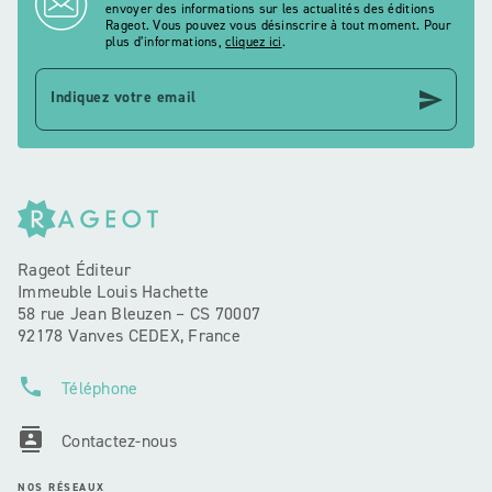
envoyer des informations sur les actualités des éditions
Rageot. Vous pouvez vous désinscrire à tout moment. Pour
plus d’informations,
cliquez ici
.
send
Indiquez votre email
Rageot Éditeur
Immeuble Louis Hachette
58 rue Jean Bleuzen – CS 70007
92178 Vanves CEDEX, France
phone
Téléphone
contacts
Contactez-nous
NOS RÉSEAUX