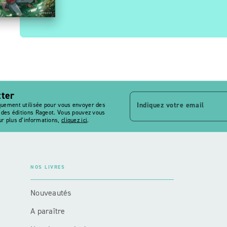
tter
Indiquez votre email
quement utilisée pour vous envoyer des
s des éditions Rageot. Vous pouvez vous
r plus d’informations,
cliquez ici
.
NOS LIVRES
Nouveautés
A paraître