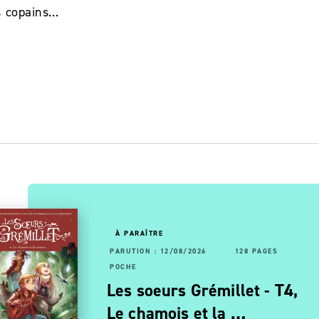
s copains…
OUVEAUTÉ
À PARAÎTRE
RUTION : 22/04/2026
92 PAGES
PARUTION : 12/08/2026
160 PAGES
128 PAGES
CHE
POCHE
ans)
nquêtes à la cour de
Les soeurs Grémillet - T4,
haraon - Une reine en…
Le chamois et la …