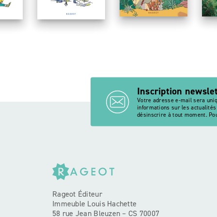
Inscription newsle
Votre adresse e-mail sera uni
informations sur les actualité
désinscrire à tout moment. Pou
Rageot Éditeur
Immeuble Louis Hachette
58 rue Jean Bleuzen – CS 70007