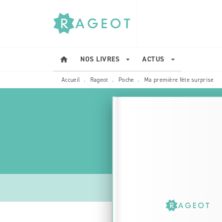
MENU
RECHERCHE
CONTENU
NOS LIVRES
ACTUS
home
arrow_drop_down
arrow_drop_down
Accueil
Rageot
Poche
Ma première fête surprise
•
•
•