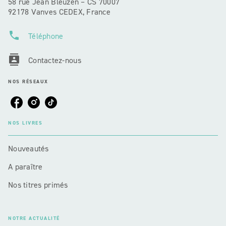
58 rue Jean Bleuzen – CS 70007
92178 Vanves CEDEX, France
phone
Téléphone
contacts
Contactez-nous
NOS RÉSEAUX
NOS LIVRES
Nouveautés
A paraître
Nos titres primés
NOTRE ACTUALITÉ