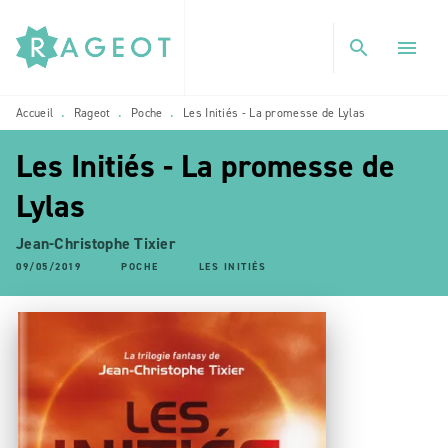
MENU
RECHERCHE
CONTENU
search
menu
PIED DE PAGE
Accueil
Rageot
Poche
Les Initiés - La promesse de Lylas
•
•
•
Les Initiés - La promesse de
Lylas
Jean-Christophe Tixier
09/05/2019
POCHE
LES INITIÉS