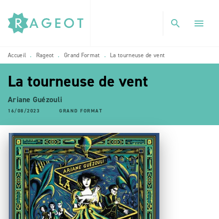
MENU
RECHERCHE
CONTENU
search
menu
PIED DE PAGE
Accueil
Rageot
Grand Format
La tourneuse de vent
•
•
•
La tourneuse de vent
Ariane Guézouli
16/08/2023
GRAND FORMAT