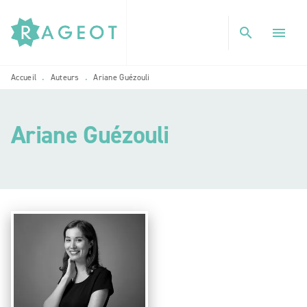
MENU
RECHERCHE
CONTENU
search
menu
PIED DE PAGE
Accueil
Auteurs
Ariane Guézouli
•
•
Ariane Guézouli