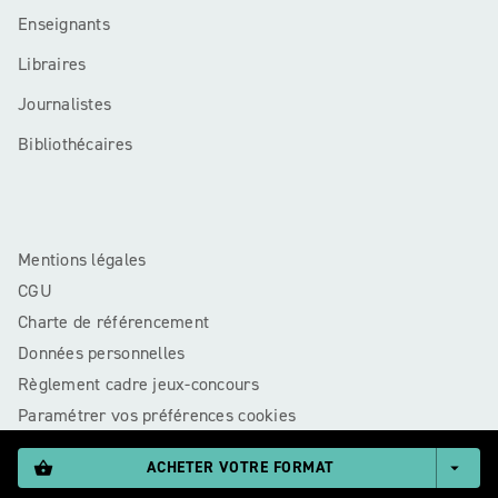
Enseignants
Libraires
Journalistes
Bibliothécaires
Mentions légales
CGU
Charte de référencement
Données personnelles
Règlement cadre jeux-concours
Paramétrer vos préférences cookies
ACHETER VOTRE FORMAT
shopping_basket
arrow_drop_down