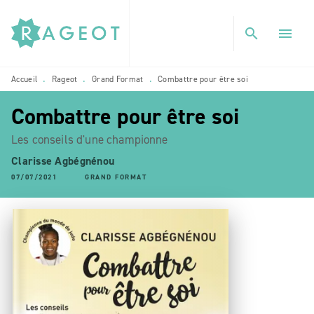
MENU
RECHERCHE
CONTENU
search
menu
PIED DE PAGE
Accueil
Rageot
Grand Format
Combattre pour être soi
•
•
•
Combattre pour être soi
Les conseils d'une championne
Clarisse Agbégnénou
07/07/2021
GRAND FORMAT