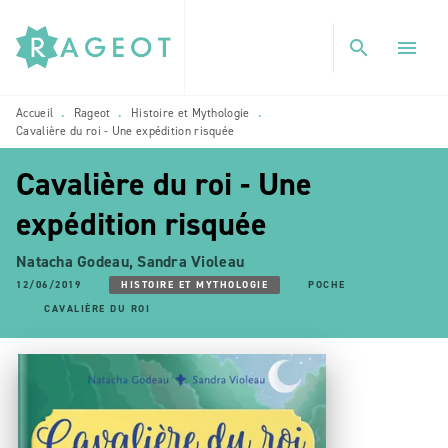
MENU
RECHERCHE
CONTENU
search
menu
PIED DE PAGE
Accueil
Rageot
Histoire et Mythologie
•
•
•
Cavalière du roi - Une expédition risquée
Cavalière du roi - Une
expédition risquée
Natacha Godeau
,
Sandra Violeau
12/06/2019
HISTOIRE ET MYTHOLOGIE
POCHE
CAVALIÈRE DU ROI