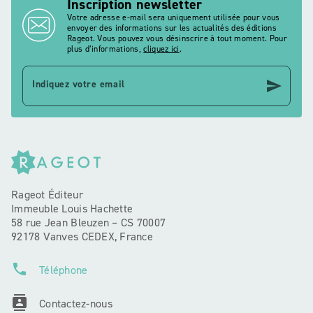
Inscription newsletter
Votre adresse e-mail sera uniquement utilisée pour vous
envoyer des informations sur les actualités des éditions
Rageot. Vous pouvez vous désinscrire à tout moment. Pour
plus d’informations,
cliquez ici
.
send
Indiquez votre email
Rageot Éditeur
Immeuble Louis Hachette
58 rue Jean Bleuzen – CS 70007
92178 Vanves CEDEX, France
phone
Téléphone
contacts
Contactez-nous