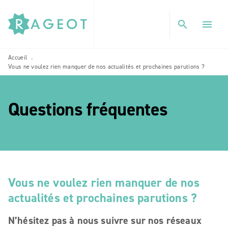
MENU
RECHERCHE
CONTENU
search
menu
PIED DE PAGE
Accueil
•
Vous ne voulez rien manquer de nos actualités et prochaines parutions ?
Questions fréquentes
etoile_blanch
Vous ne voulez rien manquer de nos
actualités et prochaines parutions ?
N’hésitez pas à nous suivre sur nos réseaux