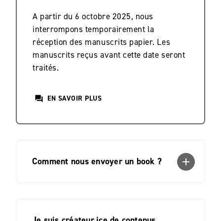
A partir du 6 octobre 2025, nous
interrompons temporairement la
réception des manuscrits papier. Les
manuscrits reçus avant cette date seront
traités.
EN SAVOIR PLUS
question_answer
Comment nous envoyer un book ?
add
Je suis créateur.ice de contenus