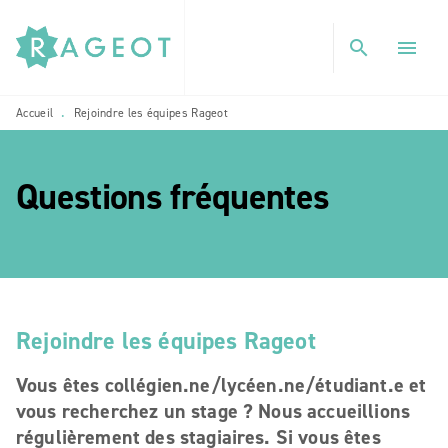
MENU
RECHERCHE
CONTENU
search
menu
PIED DE PAGE
Accueil
Rejoindre les équipes Rageot
•
Questions fréquentes
etoile_blanch
Rejoindre les équipes Rageot
Vous êtes collégien.ne/lycéen.ne/étudiant.e et
vous recherchez un stage ? Nous accueillions
régulièrement des stagiaires. Si vous êtes