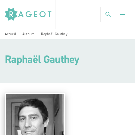
MENU
RECHERCHE
CONTENU
search
menu
PIED DE PAGE
Accueil
Auteurs
Raphaël Gauthey
•
•
Raphaël Gauthey