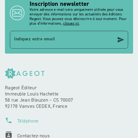
Inscription newsletter
Votre adresse e-mail sera uniquement utilisée pour vous
envoyer des informations sur les actualités des éditions
Rageot. Vous pouvez vous désinscrire à tout moment. Pour
plus d’informations,
cliquez ici
.
send
Indiquez votre email
Rageot Éditeur
Immeuble Louis Hachette
58 rue Jean Bleuzen – CS 70007
92178 Vanves CEDEX, France
phone
Téléphone
contacts
Contactez-nous