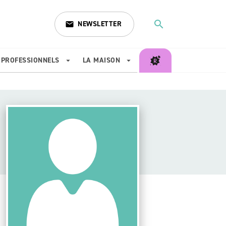
search
NEWSLETTER
email
search
PROFESSIONNELS
LA MAISON
arrow_drop_down
arrow_drop_down