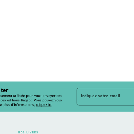
tter
Indiquez votre email
quement utilisée pour vous envoyer des
s des éditions Rageot. Vous pouvez vous
r plus d’informations,
cliquez ici
.
NOS LIVRES