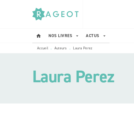
MENU
RECHERCHE
CONTENU
NOS LIVRES
ACTUS
home
arrow_drop_down
arrow_drop_down
Accueil
Auteurs
Laura Perez
•
•
Laura Perez