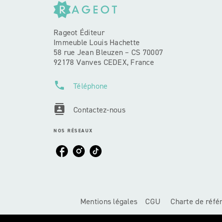
Rageot Éditeur
Immeuble Louis Hachette
58 rue Jean Bleuzen – CS 70007
92178 Vanves CEDEX, France
phone
Téléphone
contacts
Contactez-nous
NOS RÉSEAUX
Mentions légales
CGU
Charte de réf