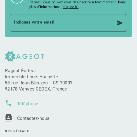
Rageot. Vous pouvez vous désinscrire à tout moment. Pour
plus d’informations,
cliquez ici
.
send
Indiquez votre email
Rageot Éditeur
Immeuble Louis Hachette
58 rue Jean Bleuzen – CS 70007
92178 Vanves CEDEX, France
phone
Téléphone
contacts
Contactez-nous
NOS RÉSEAUX