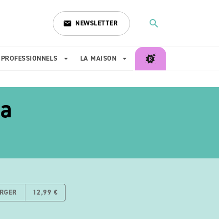
search
NEWSLETTER
email
search
PROFESSIONNELS
LA MAISON
arrow_drop_down
arrow_drop_down
na
ARGER
12,99 €