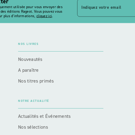
tter
Indiquez votre email
quement utilisée pour vous envoyer des
s des éditions Rageot. Vous pouvez vous
r plus d’informations,
cliquez ici
.
NOS LIVRES
Nouveautés
A paraître
Nos titres primés
NOTRE ACTUALITÉ
Actualités et Événements
Nos sélections