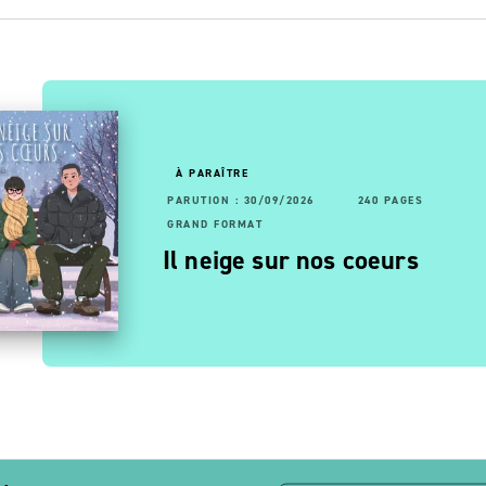
OUVEAUTÉ
À PARAÎTRE
RUTION : 24/06/2026
68 PAGES
PARUTION : 30/09/2026
192 PAGES
240 PAGES
AND FORMAT
GRAND FORMAT
vagues
a 6ème sans problème
Il neige sur nos coeurs