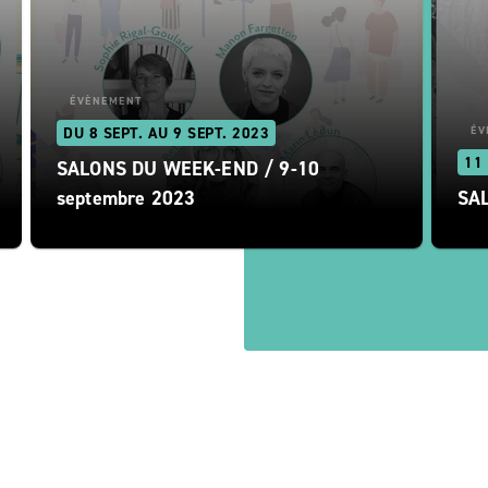
ÉVÈNEMENT
DU 8 SEPT. AU 9 SEPT. 2023
ÉV
11
SALONS DU WEEK-END / 9-10
septembre 2023
SA