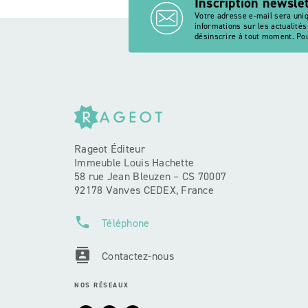
Inscription newsle
Votre adresse e-mail sera uni
informations sur les actualité
désinscrire à tout moment. Pou
Rageot Éditeur
Immeuble Louis Hachette
58 rue Jean Bleuzen – CS 70007
92178 Vanves CEDEX, France
phone
Téléphone
contacts
Contactez-nous
NOS RÉSEAUX