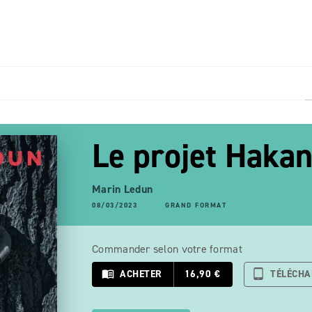
PIED DE PAGE
Le projet Haka
Marin Ledun
08/03/2023
GRAND FORMAT
Commander selon votre format
menu_book
ACHETER
16,90 €
tablet_android
TÉLÉCH