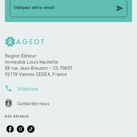
send
Indiquez votre email
Rageot Éditeur
Immeuble Louis Hachette
58 rue Jean Bleuzen – CS 70007
92178 Vanves CEDEX, France
phone
Téléphone
contacts
Contactez-nous
NOS RÉSEAUX