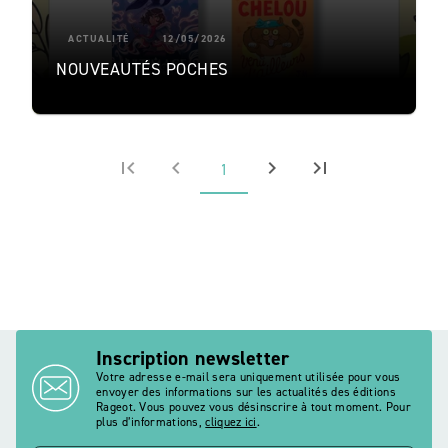
ACTUALITÉ
12/05/2026
NOUVEAUTÉS POCHES
first_page
chevron_left
chevron_right
last_page
1
Inscription newsletter
Votre adresse e-mail sera uniquement utilisée pour vous
envoyer des informations sur les actualités des éditions
Rageot. Vous pouvez vous désinscrire à tout moment. Pour
plus d’informations,
cliquez ici
.