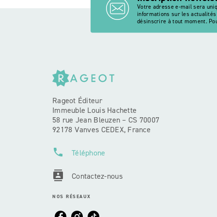
Votre adresse e-mail sera uni
informations sur les actualité
désinscrire à tout moment. Pou
Rageot Éditeur
Immeuble Louis Hachette
58 rue Jean Bleuzen – CS 70007
92178 Vanves CEDEX, France
phone
Téléphone
contacts
Contactez-nous
NOS RÉSEAUX