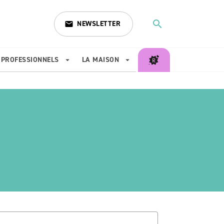
search
NEWSLETTER
email
search
PROFESSIONNELS
LA MAISON
arrow_drop_down
arrow_drop_down