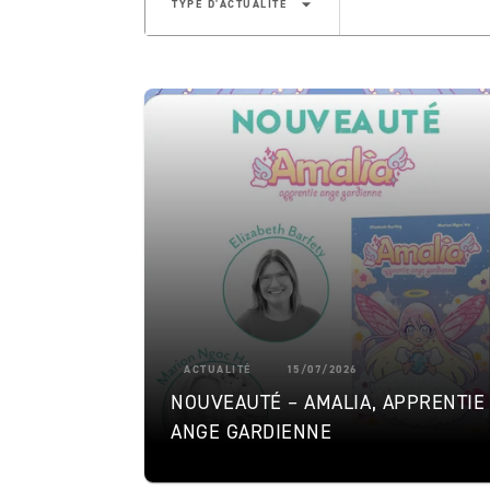
arrow_drop_down
TYPE D'ACTUALITÉ
ACTUALITÉ
15/07/2026
NOUVEAUTÉ – AMALIA, APPRENTIE
ANGE GARDIENNE