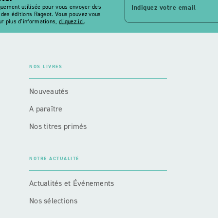
Indiquez votre email
quement utilisée pour vous envoyer des
s des éditions Rageot. Vous pouvez vous
r plus d’informations,
cliquez ici
.
NOS LIVRES
Nouveautés
A paraître
Nos titres primés
NOTRE ACTUALITÉ
Actualités et Événements
Nos sélections